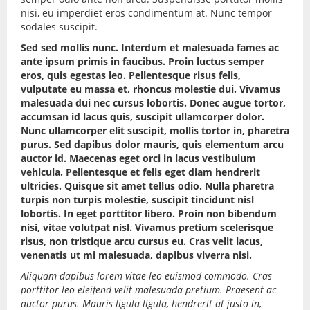
nisi, eu imperdiet eros condimentum at. Nunc tempor
sodales suscipit.
Sed sed mollis nunc. Interdum et malesuada fames ac
ante ipsum primis in faucibus. Proin luctus semper
eros, quis egestas leo. Pellentesque risus felis,
vulputate eu massa et, rhoncus molestie dui. Vivamus
malesuada dui nec cursus lobortis. Donec augue tortor,
accumsan id lacus quis, suscipit ullamcorper dolor.
Nunc ullamcorper elit suscipit, mollis tortor in, pharetra
purus. Sed dapibus dolor mauris, quis elementum arcu
auctor id. Maecenas eget orci in lacus vestibulum
vehicula. Pellentesque et felis eget diam hendrerit
ultricies. Quisque sit amet tellus odio. Nulla pharetra
turpis non turpis molestie, suscipit tincidunt nisl
lobortis. In eget porttitor libero. Proin non bibendum
nisi, vitae volutpat nisl. Vivamus pretium scelerisque
risus, non tristique arcu cursus eu. Cras velit lacus,
venenatis ut mi malesuada, dapibus viverra nisi.
Aliquam dapibus lorem vitae leo euismod commodo. Cras
porttitor leo eleifend velit malesuada pretium. Praesent ac
auctor purus. Mauris ligula ligula, hendrerit at justo in,