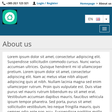
+385 (0)1 123 321
Login / Register
Homepage
>
About us
TO
EN
About us
FEATURED
Lorem ipsum dolor sit amet, consectetur adipiscing elit.
Suspendisse sollicitudin commodo cursus. Nunc varius
MAP
accumsan ultrices. Quisque hendrerit mi id ullamcorper
pretium. Lorem ipsum dolor sit amet, consectetur
AGENTS
adipiscing elit. Nam ac metus vitae nibh aliquet
adipiscing quis at nibh. Nullam lacinia magna sed enim
ABOUT US
ullamcorper rutrum. Proin quis vulputate est. Duis vitae
purus vel mauris rutrum bibendum eu sit amet erat.
CONTACT
Vestibulum accumsan dapibus mauris, faucibus vehicula
ipsum tempor pharetra. Sed porta, purus sit amet
AAW
sollicitudin vestibulum, leo neque fringilla mauris, quis
semper odio ante non arcu. Suspendisse porttitor mollis